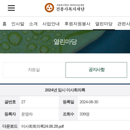
홈
인사말
소개
사업안내
후원자원봉사
열린마당
관련
열린마당
자료실
공지사항
2024년 임시 이사회의록
글번호
27
등록일
2024-08-30
등록자
운영자
조회수
339명
다운로드
이사회회의록24.08.28.pdf