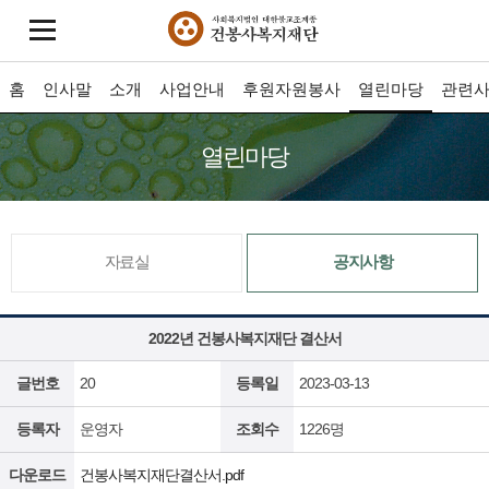
홈
인사말
소개
사업안내
후원자원봉사
열린마당
관련
열린마당
자료실
공지사항
2022년 건봉사복지재단 결산서
글번호
20
등록일
2023-03-13
등록자
운영자
조회수
1226명
다운로드
건봉사복지재단결산서.pdf