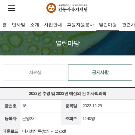
홈
인사말
소개
사업안내
후원자원봉사
열린마당
관련
열린마당
자료실
공지사항
2022년 추경 및 2023년 예산의 건 이사회의록
글번호
18
등록일
2022-12-29
등록자
운영자
조회수
1140명
다운로드
이사회의록(법인시설).pdf